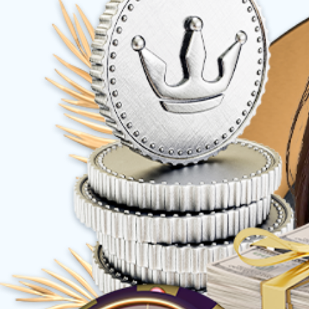
150+
覆盖国家与地区