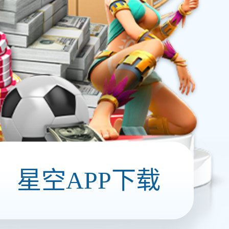
配日志溯源功能，协助事后安全验证与应急响应。
时分析处理，防止可疑操作对平台正常秩序造成干
ky.com
y.com-ky(中国) ✅eson推荐✅「2026好运滚滚」🔰【官